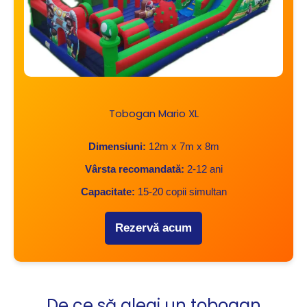
Tobogan Mario XL
Dimensiuni:
12m x 7m x 8m
Vârsta recomandată:
2-12 ani
Capacitate:
15-20 copii simultan
Rezervă acum
De ce să alegi un tobogan