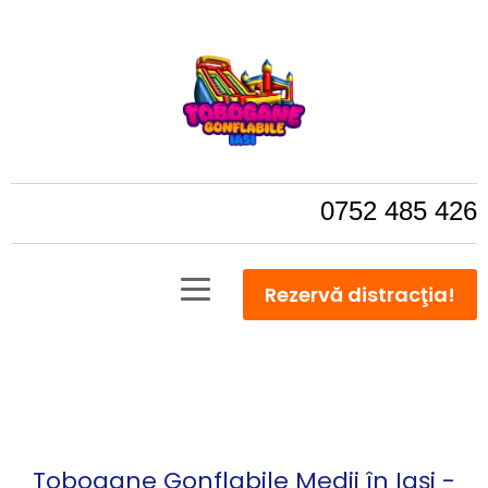
0752 485 426
Rezervă distracţia!
Tobogane Gonflabile Medii în Iași -