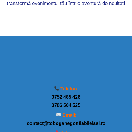
transformă evenimentul tău într-o aventură de neuitat!
Telefon:
0752 485 426
0786 504 525
Email:
contact@toboganegonflabileiasi.ro